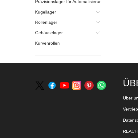
Präzisionslager für Automatisierungstechnik
Kugellager
Rollenlager
Gehäuselager
Kurvenrollen
ÜB
Über u
Vertrie
Datens
REACH-