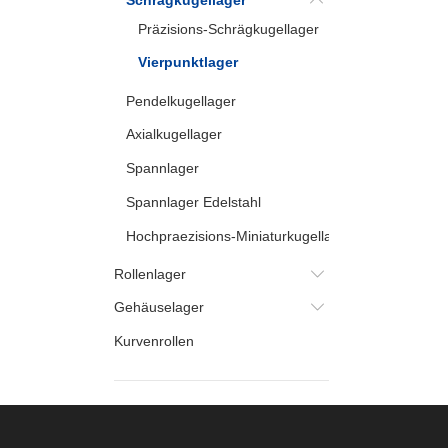
Schrägkugellager
Präzisions-Schrägkugellager
Vierpunktlager
Pendelkugellager
Axialkugellager
Spannlager
Spannlager Edelstahl
Hochpraezisions-Miniaturkugellager 6
Rollenlager
Gehäuselager
Kurvenrollen