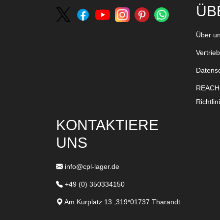
ÜB
Über u
Vertrie
Datens
REACH-
Richtlin
KONTAKTIERE
UNS
info@cpl-lager.de
+49 (0) 350334150
Am Kurplatz 13 ,319*01737 Tharandt