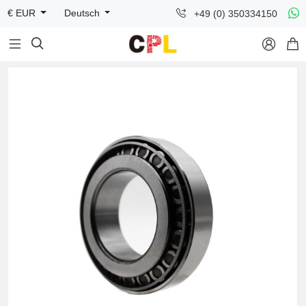
+49 (0) 350334150
€ EUR
Deutsch


