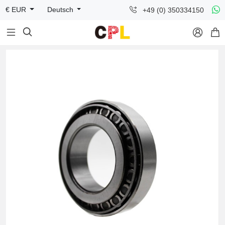
+49 (0) 350334150
€ EUR
Deutsch


