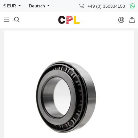
+49 (0) 350334150
€ EUR
Deutsch


