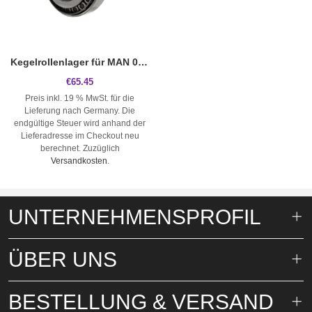
Kegelrollenlager für MAN 06.32499.0044 CPL
€65.45
Preis inkl. 19 % MwSt. für die
Lieferung nach Germany. Die
endgültige Steuer wird anhand der
Lieferadresse im Checkout neu
berechnet.
Zuzüglich
Versandkosten
.
UNTERNEHMENSPROFIL
ÜBER UNS
Über uns
BESTELLUNG & VERSAND